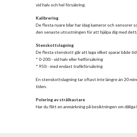
vid halv och hel försäkring.
Kalibrering
De flesta nyare bilar har idag kameror och sensorer s
den senaste utrustningen för att hjälpa dig med dett
Stenskottslagning
De flesta stenskott går att laga vilket sparar både ti
* 0-200:- vid halv eller helförsäkring
* 950:- med endast trafikförsäkring
En stenskottslagning tar oftast inte längre än 20 min
tiden.
Polering av strålkastare
Har du fått en anmärkning på besiktningen om dåliga lyk